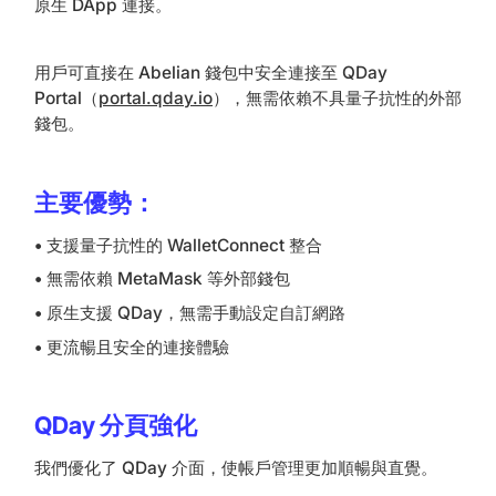
原生 DApp 連接。
用戶可直接在 Abelian 錢包中安全連接至 QDay
Portal（
portal.qday.io
），無需依賴不具量子抗性的外部
錢包。
主要優勢：
•
支援量子抗性的 WalletConnect 整合
•
無需依賴 MetaMask 等外部錢包
•
原生支援 QDay，無需手動設定自訂網路
•
更流暢且安全的連接體驗
QDay 分頁強化
我們優化了 QDay 介面，使帳戶管理更加順暢與直覺。