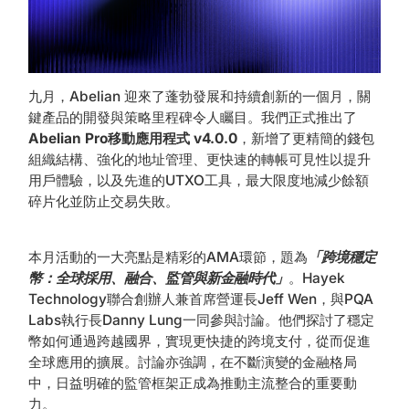
九月，Abelian 迎來了蓬勃發展和持續創新的一個月，關
鍵產品的開發與策略里程碑令人矚目。我們正式推出了
Abelian Pro移動應用程式 v4.0.0
，新增了更精簡的錢包
組織結構、強化的地址管理、更快速的轉帳可見性以提升
用戶體驗，以及先進的UTXO工具，最大限度地減少餘額
碎片化並防止交易失敗。
本月活動的一大亮點是精彩的AMA環節，題為
「跨境穩定
幣：全球採用、融合、監管與新金融時代」
。Hayek
Technology聯合創辦人兼首席營運長Jeff Wen，與PQA
Labs執行長Danny Lung一同參與討論。他們探討了穩定
幣如何通過跨越國界，實現更快捷的跨境支付，從而促進
全球應用的擴展。討論亦強調，在不斷演變的金融格局
中，日益明確的監管框架正成為推動主流整合的重要動
力。