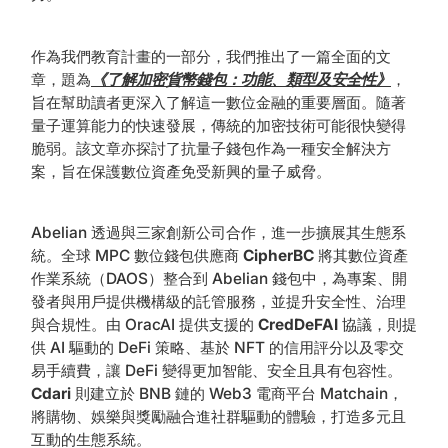
作為我們教育計畫的一部分，我們推出了一篇全面的文
章，題為
《了解加密貨幣錢包：功能、類型及安全性》
，
旨在幫助讀者更深入了解這一數位金融的重要層面。隨著
量子運算能力的快速發展，傳統的加密技術可能很快變得
脆弱。該文章亦探討了抗量子錢包作為一種安全解決方
案，旨在保護數位資產免受新興的量子威脅。
Abelian 透過與三家創新公司合作，進一步擴展其生態系
統。全球 MPC 數位錢包供應商
CipherBC
將其數位資產
作業系統（DAOS）整合到 Abelian 錢包中，為專案、開
發者與用戶提供機構級的託管服務，並提升安全性、治理
與合規性。由 OracAI 提供支援的
CredDeFAI
協議，則提
供 AI 驅動的 DeFi 策略、基於 NFT 的信用評分以及零交
易手續費，讓 DeFi 變得更加智能、安全且具有包容性。
Cdari
則建立於 BNB 鏈的 Web3 電商平台 Matchain，
將購物、娛樂與獎勵融合進社群驅動的體驗，打造多元且
互動的生態系統。