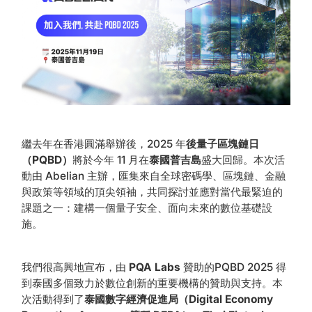
繼去年在香港圓滿舉辦後，2025 年
後量子區塊鏈日
（PQBD）
將於今年 11 月在
泰國普吉島
盛大回歸。本次活
動由 Abelian 主辦，匯集來自全球密碼學、區塊鏈、金融
與政策等領域的頂尖領袖，共同探討並應對當代最緊迫的
課題之一：建構一個量子安全、面向未來的數位基礎設
施。
我們很高興地宣布，由
PQA Labs
贊助的PQBD 2025 得
到泰國多個致力於數位創新的重要機構的贊助與支持。本
次活動得到了
泰國數字經濟促進局（Digital Economy