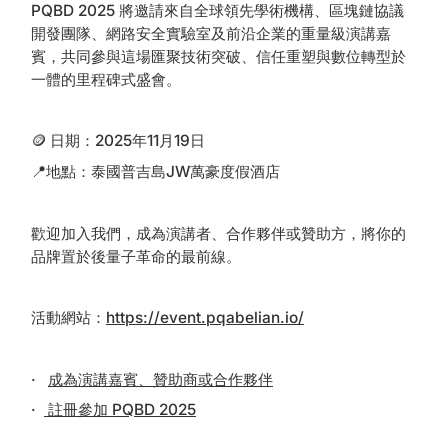
PQBD 2025 將邀請來自全球領先學術機構、區塊鏈協議
開發團隊、網路安全實驗室及前沿企業的重量級演講嘉
賓，共同參與這場匯聚技術突破、信任重塑與數位轉型於
一體的里程碑式盛會。
🪙 日期：2025年11月19日
📍地點：泰國普吉島JW萬豪度假酒店
歡迎加入我們，成為演講者、合作夥伴或贊助方，將你的
品牌置於後量子革命的最前線。
活動網站：
https://event.pqabelian.io/
·
成為演講嘉賓、贊助商或合作夥伴
·
註冊參加 PQBD 2025