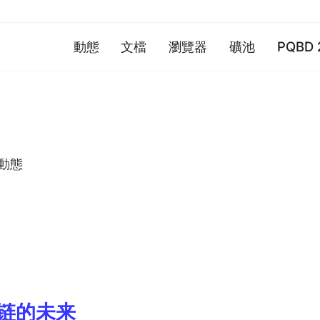
動態
文檔
瀏覽器
礦池
PQBD 
動態
链的未来