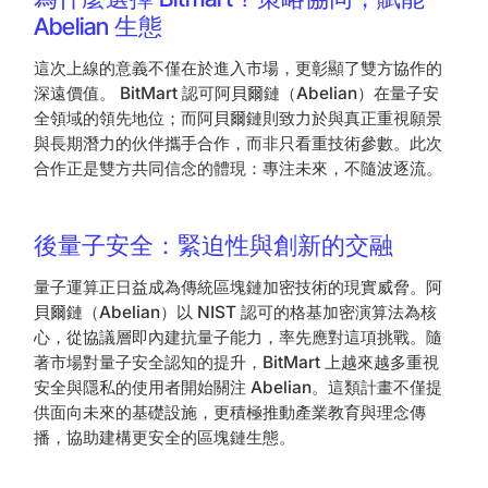
Abelian 生態
這次上線的意義不僅在於進入市場，更彰顯了雙方協作的
深遠價值。 BitMart 認可阿貝爾鏈（Abelian）在量子安
全領域的領先地位；而阿貝爾鏈則致力於與真正重視願景
與長期潛力的伙伴攜手合作，而非只看重技術參數。此次
合作正是雙方共同信念的體現：專注未來，不隨波逐流。
後量子安全：緊迫性與創新的交融
量子運算正日益成為傳統區塊鏈加密技術的現實威脅。阿
貝爾鏈（Abelian）以 NIST 認可的格基加密演算法為核
心，從協議層即內建抗量子能力，率先應對這項挑戰。隨
著市場對量子安全認知的提升，BitMart 上越來越多重視
安全與隱私的使用者開始關注 Abelian。這類計畫不僅提
供面向未來的基礎設施，更積極推動產業教育與理念傳
播，協助建構更安全的區塊鏈生態。