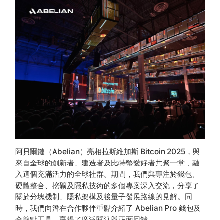
阿貝爾鏈（Abelian）亮相拉斯維加斯 Bitcoin 2025，與
來自全球的創新者、建造者及比特幣愛好者共聚一堂，融
入這個充滿活力的全球社群。期間，我們與專注於錢包、
硬體整合、挖礦及隱私技術的多個專案深入交流，分享了
關於分塊機制、隱私架構及後量子發展路線的見解。同
時，我們向潛在合作夥伴重點介紹了 Abelian Pro 錢包及
全節點工具，贏得了廣泛關注與正面回饋。