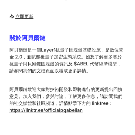
📥
立即更新
關於阿貝爾鏈
阿貝爾鏈是一個Layer1抗量子區塊鏈基礎設施，是
數位黃
金 2.0
，並賦能後量子加密生態系統。如想了解更多關於
抗量子
阿貝爾鏈區塊鏈
的資訊及
$ABEL 代幣經濟模型
，
請參閱我們的
文檔頁面
以獲取更多詳情。
阿貝爾鏈歡迎大家對技術開發和即將進行的更新提出回饋
意見。加入我們，參與討論，了解更多信息，請訪問我們
的社交媒體和社區頻道，詳情點擊下方的 linktree：
https://linktr.ee/officialpqabelian